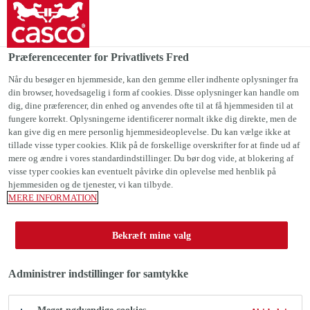
Casco Danmark
Præferencecenter for Privatlivets Fred
Fugemasse
Akryl
Casco® Acrylic Basic
Når du besøger en hjemmeside, kan den gemme eller indhente oplysninger fra
din browser, hovedsagelig i form af cookies. Disse oplysninger kan handle om
dig, dine præferencer, din enhed og anvendes ofte til at få hjemmesiden til at
fungere korrekt. Oplysningerne identificerer normalt ikke dig direkte, men de
kan give dig en mere personlig hjemmesideoplevelse. Du kan vælge ikke at
tillade visse typer cookies. Klik på de forskellige overskrifter for at finde ud af
Casco® Acrylic
mere og ændre i vores standardindstillinger. Du bør dog vide, at blokering af
visse typer cookies kan eventuelt påvirke din oplevelse med henblik på
Basic
hjemmesiden og de tjenester, vi kan tilbyde.
MERE INFORMATION
Akrylfugemasse til tætning af revner
Bekræft mine valg
indendørs.
Administrer indstillinger for samtykke
Akrylfugemasse til tætning af revner indendørs.