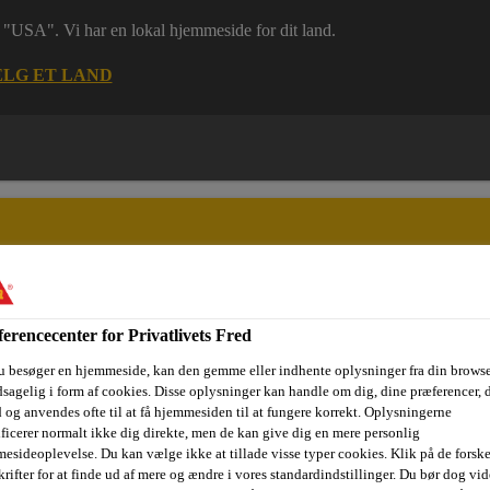
 i "USA". Vi har en lokal hjemmeside for dit land.
LG ET LAND
erencecenter for Privatlivets Fred
ri
Dokumenter
Digital værktøjskasse
Referencer
Bære
u besøger en hjemmeside, kan den gemme eller indhente oplysninger fra din browse
sagelig i form af cookies. Disse oplysninger kan handle om dig, dine præferencer, 
 og anvendes ofte til at få hjemmesiden til at fungere korrekt. Oplysningerne
ificerer normalt ikke dig direkte, men de kan give dig en mere personlig
se
ZM
esideoplevelse. Du kan vælge ikke at tillade visse typer cookies. Klik på de forske
rifter for at finde ud af mere og ændre i vores standardindstillinger. Du bør dog vide