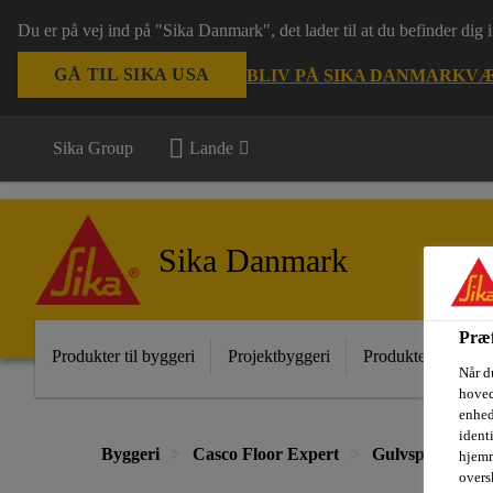
Du er på vej ind på "Sika Danmark", det lader til at du befinder dig
GÅ TIL SIKA USA
BLIV PÅ SIKA DANMARK
VÆ
Sika Group
Lande
Sika Danmark
Præf
Produkter til byggeri
Projektbyggeri
Produkter til indust
Når d
hoved
enhed
ident
Byggeri
Casco Floor Expert
Gulvspartelmas
hjemm
oversk