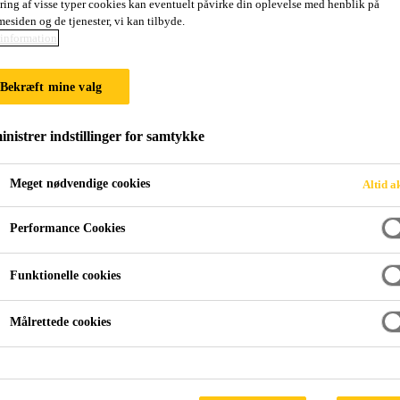
ring af visse typer cookies kan eventuelt påvirke din oplevelse med henblik på
ZM
esiden og de tjenester, vi kan tilbyde.
information
Selvudflydende, cementbaseret gulvspartelm
Bekræft mine valg
Cementbaseret gulvspartelmasse med gode selvudflyden
nistrer indstillinger for samtykke
mm. Velegnet på de fleste cementbaserede underlag.
Meget nødvendige cookies
Altid a
Gode flydeegenskaber også i tynde lag
Performance Cookies
Lav spænding
Funktionelle cookies
Pumpbar
Målrettede cookies