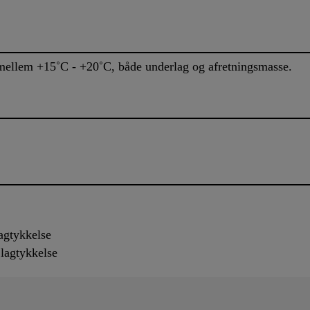
 mellem +15˚C - +20˚C, både underlag og afretningsmasse.
lagtykkelse
 lagtykkelse