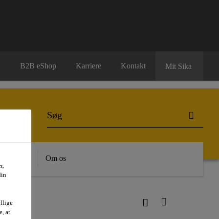
B2B eShop
Karriere
Kontakt
Mit Sika
dygtighed
Om os
r,
din
llige
, at