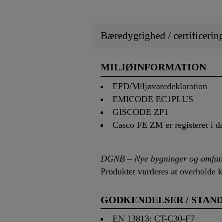
Bæredygtighed / certificerin
MILJØINFORMATION
EPD/Miljøvaredeklaration
EMICODE EC1PLUS
GISCODE ZP1
Casco FE ZM er registeret i 
DGNB – Nye bygninger og omfatte
Produktet vurderes at overholde kr
GODKENDELSER / STAN
EN 13813: CT-C30-F7