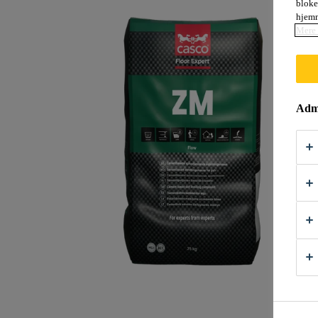
bloke
hjemm
Mere 
Admi