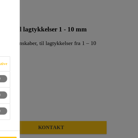
asse til lagtykkelser 1 - 10 mm
de egenskaber, til lagtykkelser fra 1 – 10
ktive
KONTAKT