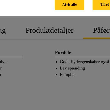
Afvis alle
Tillad 
PRODUK
ug
Produktdetaljer
Påfør
Fordele
ulve
Gode flydeegenskaber også 
er
Lav spænding
r
Pumpbar