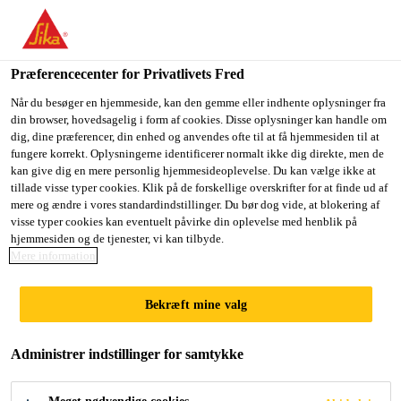
Du er på vej ind på "Sika Danmark", det lader til at du befinder
dig i "USA". Vi har en lokal hjemmeside for dit land.
Præferencecenter for Privatlivets Fred
GÅ TIL SIKA
BLIV PÅ SIKA
VÆLG ET
USA
DANMARK
LAND
Når du besøger en hjemmeside, kan den gemme eller indhente oplysninger fra
din browser, hovedsagelig i form af cookies. Disse oplysninger kan handle om
dig, dine præferencer, din enhed og anvendes ofte til at få hjemmesiden til at
fungere korrekt. Oplysningerne identificerer normalt ikke dig direkte, men de
Sika Danmark
kan give dig en mere personlig hjemmesideoplevelse. Du kan vælge ikke at
tillade visse typer cookies. Klik på de forskellige overskrifter for at finde ud af
mere og ændre i vores standardindstillinger. Du bør dog vide, at blokering af
visse typer cookies kan eventuelt påvirke din oplevelse med henblik på
hjemmesiden og de tjenester, vi kan tilbyde.
Mere information
LIM
Bekræft mine valg
Administrer indstillinger for samtykke