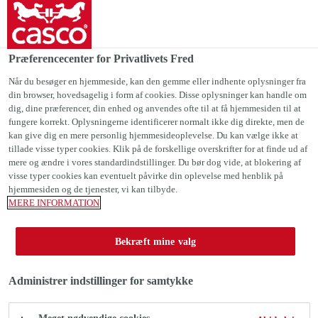
Casco Danmark
Præferencecenter for Privatlivets Fred
Når du besøger en hjemmeside, kan den gemme eller indhente oplysninger fra
HÅNDVÆRK OG
din browser, hovedsagelig i form af cookies. Disse oplysninger kan handle om
dig, dine præferencer, din enhed og anvendes ofte til at få hjemmesiden til at
HOBBY
fungere korrekt. Oplysningerne identificerer normalt ikke dig direkte, men de
kan give dig en mere personlig hjemmesideoplevelse. Du kan vælge ikke at
tillade visse typer cookies. Klik på de forskellige overskrifter for at finde ud af
mere og ændre i vores standardindstillinger. Du bør dog vide, at blokering af
visse typer cookies kan eventuelt påvirke din oplevelse med henblik på
hjemmesiden og de tjenester, vi kan tilbyde.
MERE INFORMATION
Reparations- & hobbylim
Håndværk og hobby
Bekræft mine valg
Administrer indstillinger for samtykke